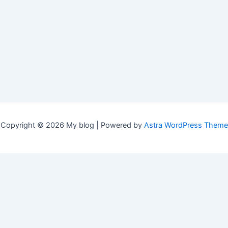
Copyright © 2026 My blog | Powered by
Astra WordPress Theme
English
(
Английски
)
Français
(
Френски
)
Deutsch
(
Немски
)
Italiano
(
Италиански
)
Български
简体中文
(
Китайски (опростен)
)
Hrvatski
(
Хърватски
)
Čeština
(
Чешки
)
Dansk
(
Датски
)
Eesti
(
Естонски
)