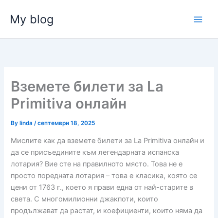
Skip
My blog
to
Main
content
Men
Вземете билети за La
Primitiva онлайн
By
linda
/
септември 18, 2025
Мислите как да вземете билети за La Primitiva онлайн и
да се присъедините към легендарната испанска
лотария?
Вие сте на правилното място.
Това не е
просто поредната лотария – това е класика, която се
цени от 1763 г., което я прави една от най-старите в
света.
С многомилионни джакпоти, които
продължават да растат, и коефициенти, които няма да