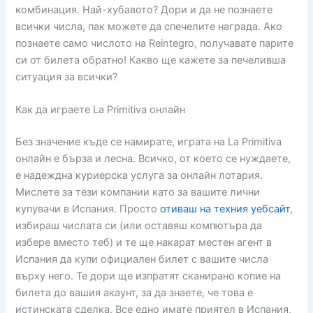
комбинация. Най-хубавото? Дори и да не познаете
всички числа, пак можете да спечелите награда. Ако
познаете само числото на Reintegro, получавате парите
си от билета обратно! Какво ще кажете за печеливша
ситуация за всички?
Как да играете La Primitiva онлайн
Без значение къде се намирате, играта на La Primitiva
онлайн е бърза и лесна. Всичко, от което се нуждаете,
е надеждна куриерска услуга за онлайн лотария.
Мислете за тези компании като за вашите лични
купувачи в Испания. Просто
отиваш на техния уебсайт
,
избираш числата си (или оставяш компютъра да
избере вместо теб) и те ще накарат местен агент в
Испания да купи официален билет с вашите числа
върху него. Те дори ще изпратят сканирано копие на
билета до вашия акаунт, за да знаете, че това е
истинската сделка. Все едно имате приятел в Испания,