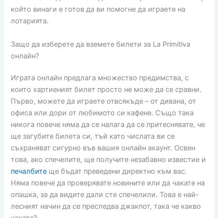
който винаги е готов да ви помогне да играете на
лотарията.
Защо да изберете да вземете билети за La Primitiva
онлайн?
Играта онлайн предлага множество предимства, с
които хартиеният билет просто не може да се сравни.
Първо, можете да играете отвсякъде – от дивана, от
офиса или дори от любимото си кафене. Също така
никога повече няма да се налага да се притеснявате, че
ще загубите билета си, тъй като числата ви се
съхраняват сигурно във вашия онлайн акаунт. Освен
това, ако спечелите, ще получите незабавно известие и
печалбите
ще бъдат преведени директно към вас.
Няма повече да проверявате новините или да чакате на
опашка, за да видите дали сте спечелили. Това е най-
лесният начин да се преследва джакпот, така че какво