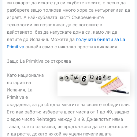
ви накарат да искате да си скубете косите, е лесно да
разберете защо толкова много хора са нетърпеливи да
играят.
А най-хубавата част?
Съвременните
технологии ви позволяват да се потопите в
действието, без да напускате дома си, камо ли да
летите до Испания.
Можете да
получите билети за La
Primitiva
онлайн само с няколко прости кликвания.
Защо La Primitiva се откроява
Като национална
лотария на
Испания, La
Primitiva е
създадена, за да сбъдва мечтите на своите победители.
Ето как работи: изберете шест числа от 1 до 49, заедно
с едно число Reintegro между 0 и 9.
Джакпотът няма
таван, което означава, че продължава да се прехвърля
и да расте, докато някой не уцели печелившата