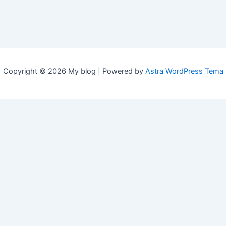
Copyright © 2026 My blog | Powered by
Astra WordPress Tema
English
Français
(
French
)
Deutsch
(
German
)
Italiano
(
Italian
)
Български
(
Bulgarian
)
简体中文
(
Chinese (Simplified)
)
Hrvatski
(
Croatian
)
Čeština
(
Czech
)
Dansk
Eesti
(
Estonian
)
Suomi
(
Finnish
)
Ελληνικά
(
Greek
)
Magyar
(
Hungarian
)
日本語
(
Japanese
)
한국어
(
Korean
)
Latviešu
(
Latvian
)
Lietuvių
(
Lithuanian
)
македонски
(
Macedonian
)
Norsk bokmål
(
Norwegian Bokmål
)