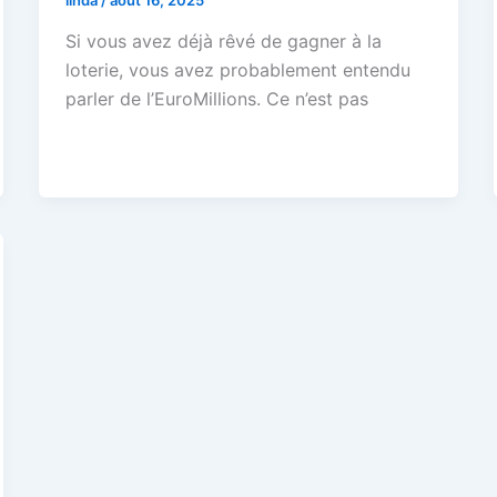
Si vous avez déjà rêvé de gagner à la
loterie, vous avez probablement entendu
parler de l’EuroMillions. Ce n’est pas