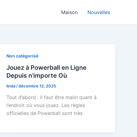
Maison
Nouvelles
Non catégorisé
Jouez à Powerball en Ligne
Depuis n’importe Où
linda
/
décembre 12, 2025
Tout d’abord : il faut être malin quant à
l’endroit où vous jouez. Les règles
officielles de Powerball sont très