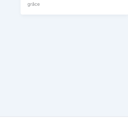
grâce