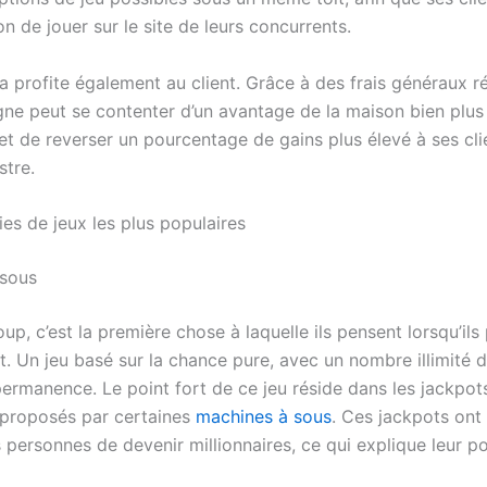
n de jouer sur le site de leurs concurrents.
la profite également au client. Grâce à des frais généraux ré
gne peut se contenter d’un avantage de la maison bien plus 
et de reverser un pourcentage de gains plus élevé à ses cli
stre.
es de jeux les plus populaires
 sous
p, c’est la première chose à laquelle ils pensent lorsqu’il
nt. Un jeu basé sur la chance pure, avec un nombre illimité
permanence. Le point fort de ce jeu réside dans les jackpot
 proposés par certaines
machines à sous
. Ces jackpots ont
personnes de devenir millionnaires, ce qui explique leur po