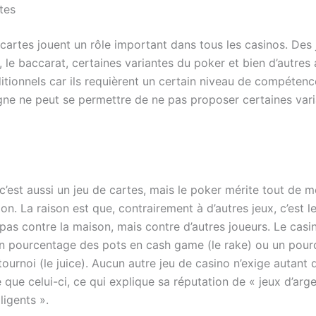
tes
 cartes jouent un rôle important dans tous les casinos. De
, le baccarat, certaines variantes du poker et bien d’autres a
itionnels car ils requièrent un certain niveau de compétenc
igne ne peut se permettre de ne pas proposer certaines var
, c’est aussi un jeu de cartes, mais le poker mérite tout de
on. La raison est que, contrairement à d’autres jeux, c’est le
 pas contre la maison, mais contre d’autres joueurs. Le casi
un pourcentage des pots en cash game (le rake) ou un pou
tournoi (le juice). Aucun autre jeu de casino n’exige autant
é que celui-ci, ce qui explique sa réputation de « jeux d’arg
ligents ».