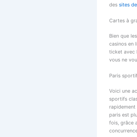
des
sites d
Cartes à gr
Bien que les
casinos en 
ticket avec 
vous ne vou
Paris sporti
Voici une ac
sportifs cl
rapidement 
paris est pl
fois, grâce 
concurrence