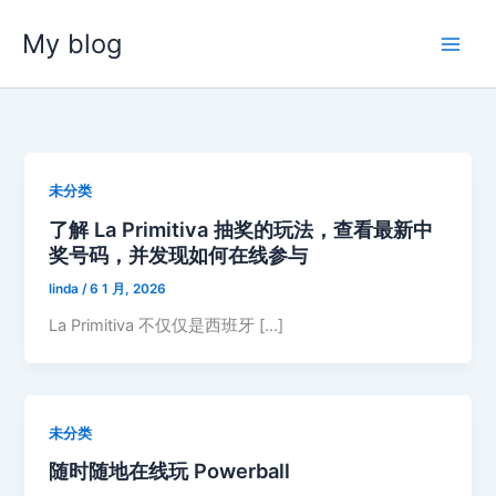
跳
My blog
至
Main
内
容
Men
未分类
了解 La Primitiva 抽奖的玩法，查看最新中
奖号码，并发现如何在线参与
linda
/
6 1 月, 2026
La Primitiva 不仅仅是西班牙 […]
未分类
随时随地在线玩 Powerball