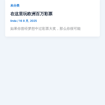
未分类
在这里玩欧洲百万彩票
linda
/
16 8 月, 2025
如果你曾经梦想中过彩票大奖，那么你很可能